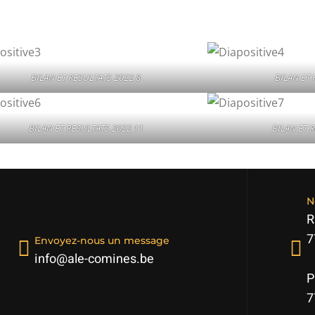
BILAN ET RESULTATS 2022 8
BILAN ET 
BILAN ET RESULTATS 2022 11
BILAN ET 
N
R
7
Envoyez-nous un message
info@ale-comines.be
P
7