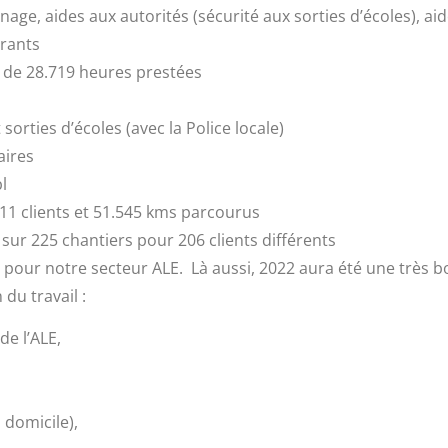
dinage, aides aux autorités (sécurité aux sorties d’écoles), a
brants
 de 28.719 heures prestées
orties d’écoles (avec la Police locale)
aires
l
211 clients et 51.545 kms parcourus
ur 225 chantiers pour 206 clients différents
mploi pour notre secteur ALE. Là aussi, 2022 aura été une trè
du travail :
e l’ALE,
domicile),