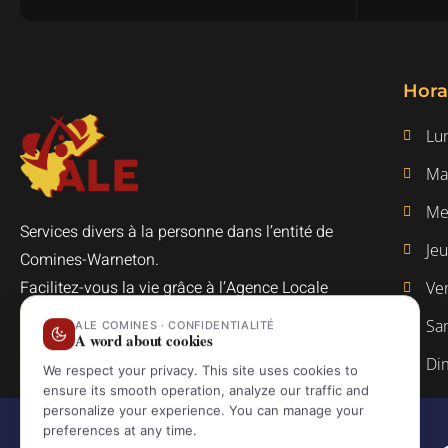
Hora
Lun
Mar
Mer
Services divers à la personne dans l’entité de
Jeu
Comines-Warneton.
Facilitez-vous la vie grâce à l’Agence Locale
Ven
pour l’Emploi de Comines-Warneton.
Sa
Di